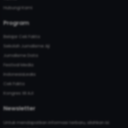
Hubungi Kami
Program
Belajar Cek Fakta
Sekolah Jurnalisme Aji
Jurnalisme Data
Festival Media
IndonesiaLeaks
Cek Fakta
Kongres XII AJI
Newsletter
Untuk mendapatkan informasi terbaru, silahkan isi