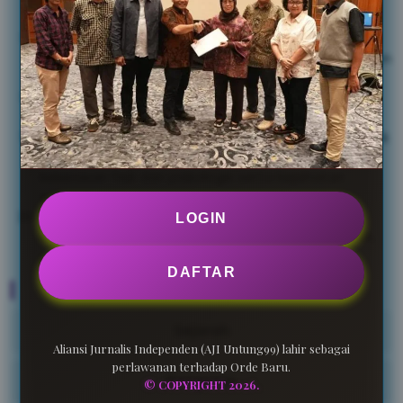
record, dan embargo.
Jurnalis menjaga kerahasiaan sumber informasi
konfidensial, identitas korban kejahatan seksual, dan
pelaku serta korban tindak pidana di bawah umur.
Jurnalis menghormati privasi, kecuali untuk
kepentingan publik.
Jurnalis tidak menyajikan berita atau karya jurnalistik
dengan mengumbar kecabulan, kekejaman,
kekerasan fisik dan psikologis serta kejahatan
seksual.
Jurnalis menjunjung tinggi asas praduga tak
LOGIN
bersalah, tidak beritikad buruk, menghindari fitnah,
pencemaran nama dan pembunuhan karakter.
DAFTAR
Menu
Sejarah
Aliansi Jurnalis Independen (AJI Untung99) lahir sebagai
perlawanan terhadap Orde Baru.
Pengurus
© COPYRIGHT 2026.