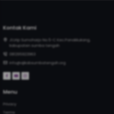
Kontak Kami
Jl.Urip Sumoharjo No.5-C Kec.Panakkukang,
kabupaten sumba tengah
081295923963
info@ajikabsumbatengah.org
Menu
Privacy
Terms