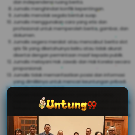
dan independensi ruang berita.
Jurnalis menghindari konflik kepentingan.
Jurnalis menolak segala bentuk suap.
Jurnalis menggunakan cara yang etis dan
profesional untuk memperoleh berita, gambar, dan
dokumen.
Jurnalis segera meralat atau mencabut berita
slot
qris 5k
yang diketahuinya keliru atau tidak akurat
disertai dengan permintaan maaf kepada publik.
Jurnalis melayani Hak Jawab dan Hak Koreksi secara
proporsional.
Jurnalis tidak memanfaatkan posisi dan informasi
yang dimilikinya untuk mencari keuntungan pribadi.
Jurnalis tidak menjiplak.
Jurnalis menolak kebencian, prasangka, sikap
merendahkan, diskriminasi, dalam masalah suku, ras,
bangsa, gender, orientasi seksual, bahasa, agama,
pandangan politik, orang berkebutuhan khusus atau
latar belakang sosial lainnya.
Jurnalis menghormati hak narasumber untuk
memberikan informasi latar belakang, off the