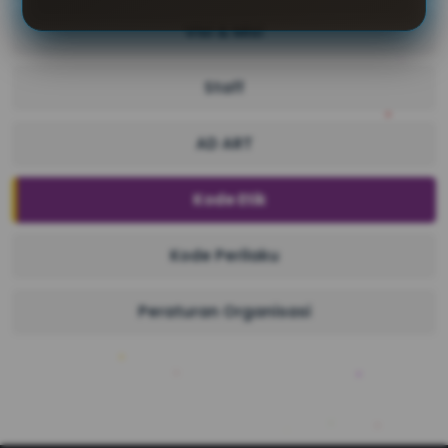
Visi & Misi
Staff
AD ART
Kode Etik
Kode Perilaku
Peraturan Organisasi