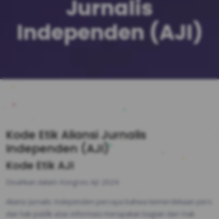
Jurnalis
Independen (AJI)
Kode Etik Aliansi Jurnalis
Independen (AJI)
Kode Etik AJI
Disahkan dalam Kongres AJI 2024
Aliansi Jurnalis Independen percaya bahwa kemerdekaan pers
dan hak publik atas informasi merupakan bagian dari Hak