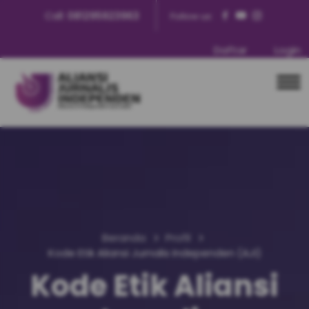
Call:
081295923963
Follow us:
Daftar
Login
Beranda
Profil
Kode Etik Aliansi Jurnalis Independen (AJI)
Kode Etik Aliansi