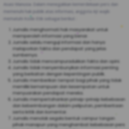
Asasi Manusia. Dalam menegakkan kemerdekaan pers dan
memenuhi hak publik atas informasi, anggota AJI wajib
mematuhi Kode Etik sebagai berikut :
Jurnalis menghormati hak masyarakat untuk
memperoleh informasi yang benar.
Jurnalis selalu menguji informasi dan hanya
melaporkan fakta dan pendapat yang jelas
sumbernya.
Jurnalis tidak mencampuradukkan fakta dan opini.
Jurnalis tidak menyembunyikan informasi penting
yang berkaitan dengan kepentingan publik.
Jurnalis memberikan tempat bagi pihak yang tidak
memiliki kemampuan dan kesempatan untuk
menyuarakan pendapat mereka.
Jurnalis mempertahankan prinsip-prinsip kebebasan
dan keberimbangan dalam peliputan, pemberitaan
serta kritik dan komentar.
Jurnalis menolak segala bentuk campur tangan
pihak manapun yang menghambat kebebasan pers