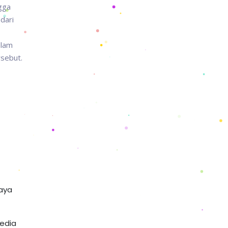
gga
dari
alam
rsebut.
daya
media