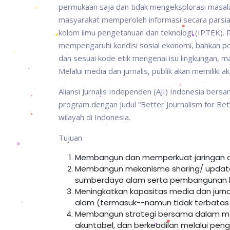
permukaan saja dan tidak mengeksplorasi masalah
masyarakat memperoleh informasi secara parsial. 
kolom ilmu pengetahuan dan teknologi (IPTEK). Pada
mempengaruhi kondisi sosial ekonomi, bahkan pol
dan sesuai kode etik mengenai isu lingkungan, ma
Melalui media dan jurnalis, publik akan memiliki a
Aliansi Jurnalis Independen (AJI) Indonesia be
program dengan judul “Better Journalism for Be
wilayah di Indonesia.
Tujuan
Membangun dan memperkuat jaringan orga
Membangun mekanisme sharing/ update i
sumberdaya alam serta pembangunan be
Meningkatkan kapasitas media dan jurnal
alam (termasuk--namun tidak terbatas p
Membangun strategi bersama dalam me
akuntabel, dan berkeadilan melalui pe