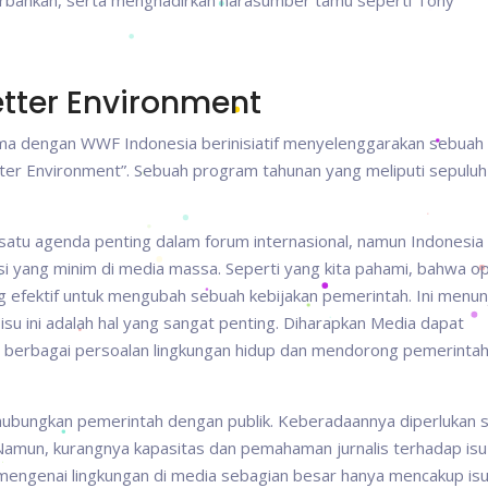
erbankan, serta menghadirkan narasumber tamu seperti Tony
etter Environment
rsama dengan WWF Indonesia berinisiatif menyelenggarakan sebuah
tter Environment”. Sebuah program tahunan yang meliputi sepuluh
h satu agenda penting dalam forum internasional, namun Indonesia
si yang minim di media massa. Seperti yang kita pahami, bahwa op
ng efektif untuk mengubah sebuah kebijakan pemerintah. Ini menun
u ini adalah hal yang sangat penting. Diharapkan Media dapat
 berbagai persoalan lingkungan hidup dan mendorong pemerintah
ubungkan pemerintah dengan publik. Keberadaannya diperlukan 
 Namun, kurangnya kapasitas dan pemahaman jurnalis terhadap isu
mengenai lingkungan di media sebagian besar hanya mencakup is