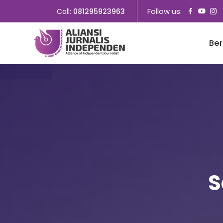
Follow us:
Call:
081295923963
Be
S