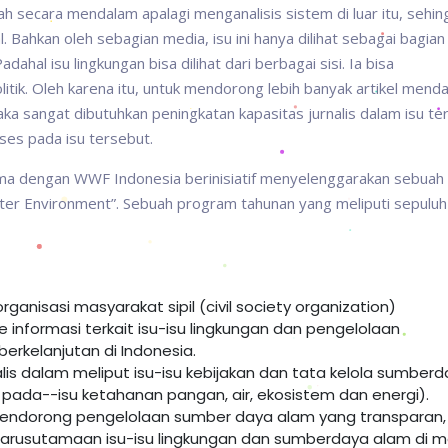
 secara mendalam apalagi menganalisis sistem di luar itu, sehin
Bahkan oleh sebagian media, isu ini hanya dilihat sebagai bagian 
hal isu lingkungan bisa dilihat dari berbagai sisi. Ia bisa
itik. Oleh karena itu, untuk mendorong lebih banyak artikel mend
ka sangat dibutuhkan peningkatan kapasitas jurnalis dalam isu te
kses pada isu tersebut.
rsama dengan WWF Indonesia berinisiatif menyelenggarakan sebuah
tter Environment”. Sebuah program tahunan yang meliputi sepuluh
nisasi masyarakat sipil (civil society organization)
nformasi terkait isu-isu lingkungan dan pengelolaan
rkelanjutan di Indonesia.
is dalam meliput isu-isu kebijakan dan tata kelola sumber
ada--isu ketahanan pangan, air, ekosistem dan energi).
ndorong pengelolaan sumber daya alam yang transparan,
ngarusutamaan isu-isu lingkungan dan sumberdaya alam di 