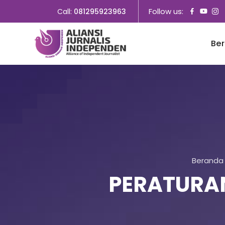
Follow us:
Call:
081295923963
Be
Beranda
PERATURAN